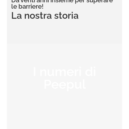
Da venti anni insieme per superare
le barriere!
La nostra storia
I numeri di
Peepul