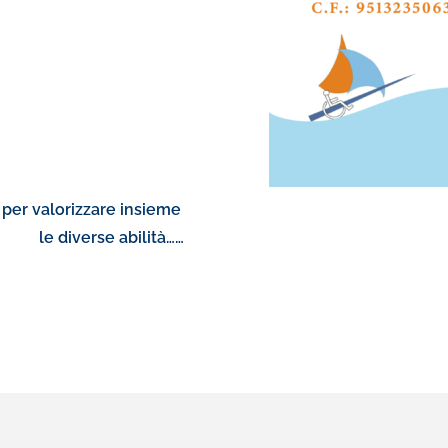
per valorizzare insieme
Don
bilità……
le nostre a