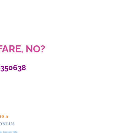
 FARE, NO?
2350638